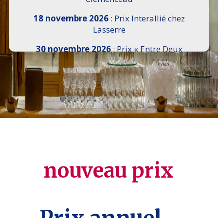
18 novembre 2026
: Prix Interallié chez
Lasserre
30 novembre 2026
: Prix « Entre Deux
Rives » I Scemi Astutti au Sénat
7 décembre 2026 :
16e Salon de l’Histoire de
18h30 à 21h, remise du Prix du Guesclin,
Cercle National des Armées 8 place Saint-
Augustin Paris 8e
9 décembre 2026
: Prix Georges Bizet du
Livre d’Opéra et de Danse à l’Hôtel de
Pomereu
nouveau prix