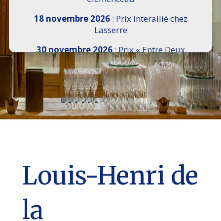
18 novembre 2026
: Prix Interallié chez
Lasserre
30 novembre 2026
: Prix « Entre Deux
Rives » I Scemi Astutti au Sénat
7 décembre 2026 :
16e Salon de l’Histoire de
18h30 à 21h, remise du Prix du Guesclin,
Cercle National des Armées 8 place Saint-
Augustin Paris 8e
9 décembre 2026
: Prix Georges Bizet du
Livre d’Opéra et de Danse à l’Hôtel de
Pomereu
Louis-Henri de
la