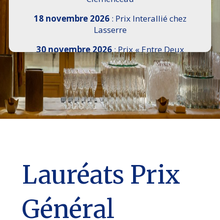
18 novembre 2026
: Prix Interallié chez
Lasserre
30 novembre 2026
: Prix « Entre Deux
Rives » I Scemi Astutti au Sénat
7 décembre 2026 :
16e Salon de l’Histoire de
18h30 à 21h, remise du Prix du Guesclin,
Cercle National des Armées 8 place Saint-
Augustin Paris 8e
9 décembre 2026
: Prix Georges Bizet du
Livre d’Opéra et de Danse à l’Hôtel de
Pomereu
Lauréats Prix
Général