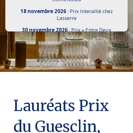
18 novembre 2026
: Prix Interallié chez
Lasserre
30 novembre 2026
: Prix « Entre Deux
Rives » I Scemi Astutti au Sénat
7 décembre 2026 :
16e Salon de l’Histoire de
18h30 à 21h, remise du Prix du Guesclin,
Cercle National des Armées 8 place Saint-
Augustin Paris 8e
9 décembre 2026
: Prix Georges Bizet du
Livre d’Opéra et de Danse à l’Hôtel de
Pomereu
Lauréats Prix
du Guesclin,