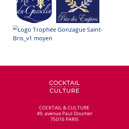
COCKTAIL & CULTURE
49, avenue Paul Doumer
75016 PARIS