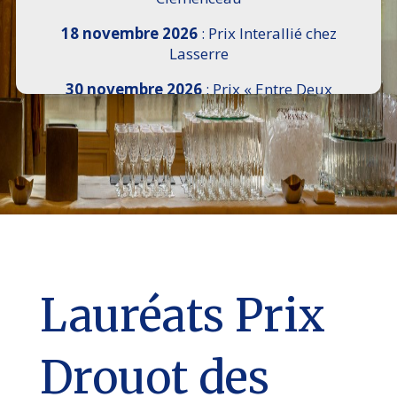
18 novembre 2026
: Prix Interallié chez
Lasserre
30 novembre 2026
: Prix « Entre Deux
Rives » I Scemi Astutti au Sénat
7 décembre 2026 :
16e Salon de l’Histoire de
18h30 à 21h, remise du Prix du Guesclin,
Cercle National des Armées 8 place Saint-
Augustin Paris 8e
9 décembre 2026
: Prix Georges Bizet du
Livre d’Opéra et de Danse à l’Hôtel de
Pomereu
Lauréats Prix
Drouot des