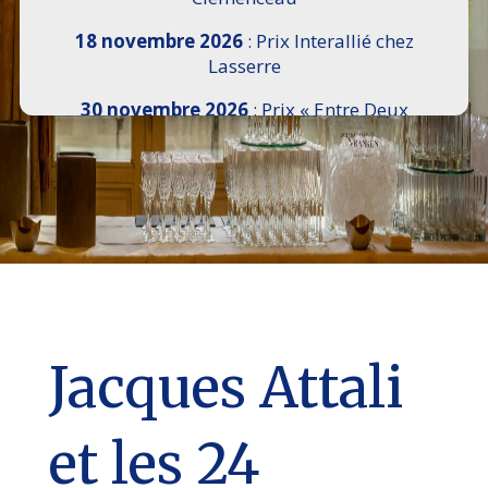
18 novembre 2026
: Prix Interallié chez
Lasserre
30 novembre 2026
: Prix « Entre Deux
Rives » I Scemi Astutti au Sénat
7 décembre 2026 :
16e Salon de l’Histoire de
18h30 à 21h, remise du Prix du Guesclin,
Cercle National des Armées 8 place Saint-
Augustin Paris 8e
9 décembre 2026
: Prix Georges Bizet du
Livre d’Opéra et de Danse à l’Hôtel de
Pomereu
Jacques Attali
et les 24