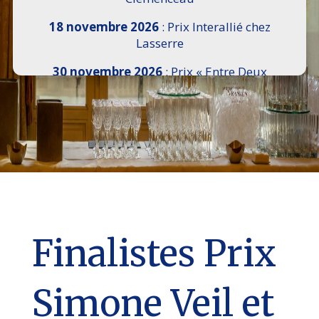
18 novembre 2026
: Prix Interallié chez
Lasserre
30 novembre 2026
: Prix « Entre Deux
Rives » I Scemi Astutti au Sénat
7 décembre 2026 :
16e Salon de l’Histoire de
18h30 à 21h, remise du Prix du Guesclin,
Cercle National des Armées 8 place Saint-
Augustin Paris 8e
9 décembre 2026
: Prix Georges Bizet du
Livre d’Opéra et de Danse à l’Hôtel de
Pomereu
Finalistes Prix
Simone Veil et