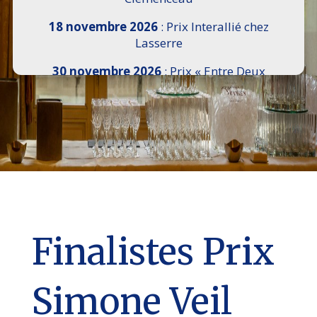
18 novembre 2026
: Prix Interallié chez
Lasserre
30 novembre 2026
: Prix « Entre Deux
Rives » I Scemi Astutti au Sénat
7 décembre 2026 :
16e Salon de l’Histoire de
18h30 à 21h, remise du Prix du Guesclin,
Cercle National des Armées 8 place Saint-
Augustin Paris 8e
9 décembre 2026
: Prix Georges Bizet du
Livre d’Opéra et de Danse à l’Hôtel de
Pomereu
Finalistes Prix
Simone Veil