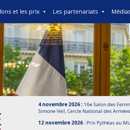
lons et les prix
Les partenariats
Média
4 novembre 2026 :
16e Salon des Femme
Simone Veil, Cercle National des Armées
12 novembre 2026
: Prix Pythéas au 