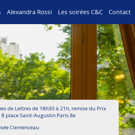
s
Alexandra Rossi
Les soirées C&C
Contact
s de Lettres de 18h30 à 21h, remise du Prix
 8 place Saint-Augustin Paris 8e
Musée Clemenceau