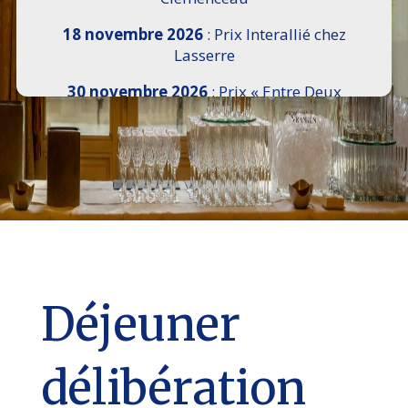
18 novembre 2026
: Prix Interallié chez
Lasserre
30 novembre 2026
: Prix « Entre Deux
Rives » I Scemi Astutti au Sénat
7 décembre 2026 :
16e Salon de l’Histoire de
18h30 à 21h, remise du Prix du Guesclin,
Cercle National des Armées 8 place Saint-
Augustin Paris 8e
9 décembre 2026
: Prix Georges Bizet du
Livre d’Opéra et de Danse à l’Hôtel de
Pomereu
Déjeuner
délibération