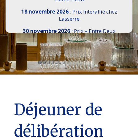
18 novembre 2026
: Prix Interallié chez
Lasserre
30 novembre 2026
: Prix « Entre Deux
Rives » I Scemi Astutti au Sénat
7 décembre 2026 :
16e Salon de l’Histoire de
18h30 à 21h, remise du Prix du Guesclin,
Cercle National des Armées 8 place Saint-
Augustin Paris 8e
9 décembre 2026
: Prix Georges Bizet du
Livre d’Opéra et de Danse à l’Hôtel de
Pomereu
Déjeuner de
délibération