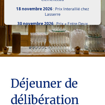
18 novembre 2026
: Prix Interallié chez
Lasserre
30 novembre 2026
: Prix « Entre Deux
Rives » I Scemi Astutti au Sénat
7 décembre 2026 :
16e Salon de l’Histoire de
18h30 à 21h, remise du Prix du Guesclin,
Cercle National des Armées 8 place Saint-
Augustin Paris 8e
9 décembre 2026
: Prix Georges Bizet du
Livre d’Opéra et de Danse à l’Hôtel de
Pomereu
Déjeuner de
délibération