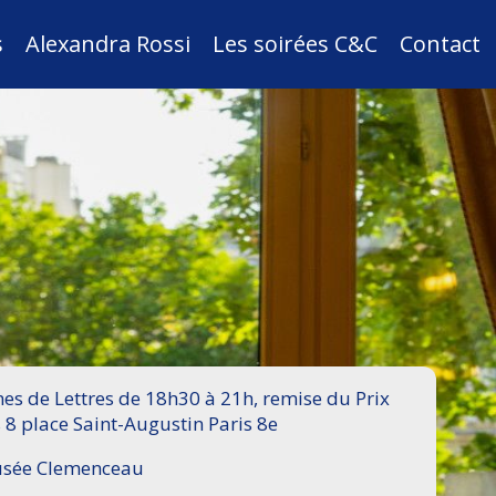
s
Alexandra Rossi
Les soirées C&C
Contact
s de Lettres de 18h30 à 21h, remise du Prix
 8 place Saint-Augustin Paris 8e
Musée Clemenceau