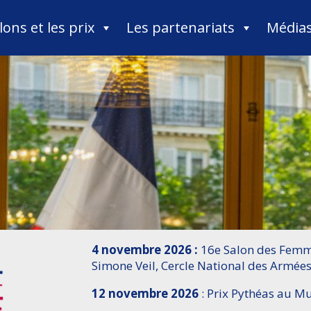
lons et les prix
Les partenariats
Média
4 novembre 2026 :
16e Salon des Femme
Simone Veil, Cercle National des Armées
12 novembre 2026
: Prix Pythéas au 