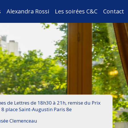
s
Alexandra Rossi
Les soirées C&C
Contact
s de Lettres de 18h30 à 21h, remise du Prix
 8 place Saint-Augustin Paris 8e
Musée Clemenceau