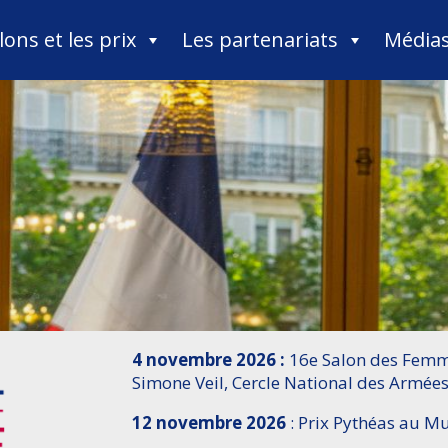
lons et les prix
Les partenariats
Média
4 novembre 2026 :
16e Salon des Femme
Simone Veil, Cercle National des Armées
12 novembre 2026
: Prix Pythéas au 