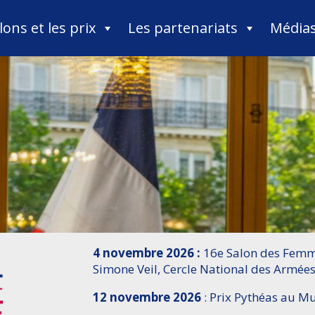
lons et les prix
Les partenariats
Média
4 novembre 2026 :
16e Salon des Femme
Simone Veil, Cercle National des Armées
12 novembre 2026
: Prix Pythéas au 