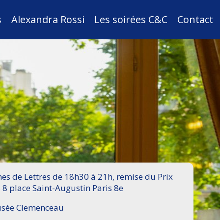
s
Alexandra Rossi
Les soirées C&C
Contact
s de Lettres de 18h30 à 21h, remise du Prix
 8 place Saint-Augustin Paris 8e
Musée Clemenceau