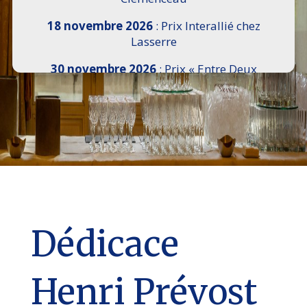
18 novembre 2026
: Prix Interallié chez
Lasserre
30 novembre 2026
: Prix « Entre Deux
Rives » I Scemi Astutti au Sénat
7 décembre 2026 :
16e Salon de l’Histoire de
18h30 à 21h, remise du Prix du Guesclin,
Cercle National des Armées 8 place Saint-
Augustin Paris 8e
9 décembre 2026
: Prix Georges Bizet du
Livre d’Opéra et de Danse à l’Hôtel de
Pomereu
Dédicace
Henri Prévost