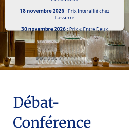
18 novembre 2026
: Prix Interallié chez
Lasserre
30 novembre 2026
: Prix « Entre Deux
Rives » I Scemi Astutti au Sénat
7 décembre 2026 :
16e Salon de l’Histoire de
18h30 à 21h, remise du Prix du Guesclin,
Cercle National des Armées 8 place Saint-
Augustin Paris 8e
9 décembre 2026
: Prix Georges Bizet du
Livre d’Opéra et de Danse à l’Hôtel de
Pomereu
Débat-
Conférence