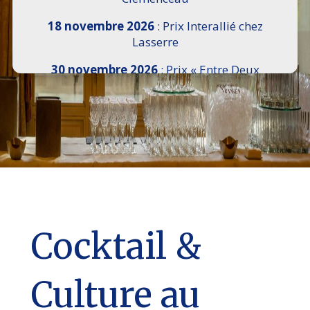
18 novembre 2026
: Prix Interallié chez
Lasserre
30 novembre 2026
: Prix « Entre Deux
Rives » I Scemi Astutti au Sénat
7 décembre 2026 :
16e Salon de l’Histoire de
18h30 à 21h, remise du Prix du Guesclin,
Cercle National des Armées 8 place Saint-
Augustin Paris 8e
9 décembre 2026
: Prix Georges Bizet du
Livre d’Opéra et de Danse à l’Hôtel de
Pomereu
Cocktail &
Culture au