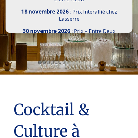
18 novembre 2026
: Prix Interallié chez
Lasserre
30 novembre 2026
: Prix « Entre Deux
Rives » I Scemi Astutti au Sénat
7 décembre 2026 :
16e Salon de l’Histoire de
18h30 à 21h, remise du Prix du Guesclin,
Cercle National des Armées 8 place Saint-
Augustin Paris 8e
9 décembre 2026
: Prix Georges Bizet du
Livre d’Opéra et de Danse à l’Hôtel de
Pomereu
Cocktail &
Culture à