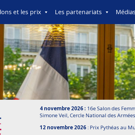
lons et les prix
Les partenariats
Média
4 novembre 2026 :
16e Salon des Femme
Simone Veil, Cercle National des Armées
12 novembre 2026
: Prix Pythéas au 