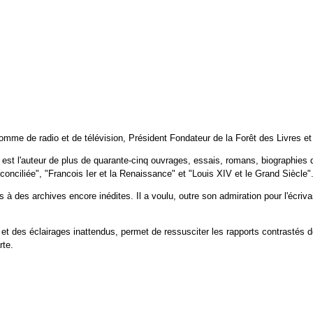
 homme de radio et de télévision, Président Fondateur de la Forêt des Livres 
, il est l'auteur de plus de quarante-cinq ouvrages, essais, romans, biographi
 réconciliée", "Francois Ier et la Renaissance" et "Louis XIV et le Grand Siècle"
 à des archives encore inédites. Il a voulu, outre son admiration pour l'écriv
 et des éclairages inattendus, permet de ressusciter les rapports contrastés
rte.