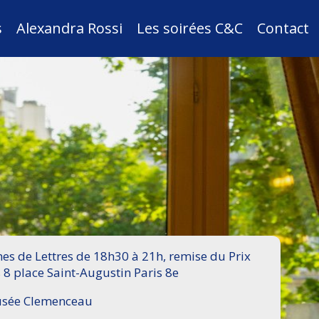
s
Alexandra Rossi
Les soirées C&C
Contact
s de Lettres de 18h30 à 21h, remise du Prix
 8 place Saint-Augustin Paris 8e
Musée Clemenceau