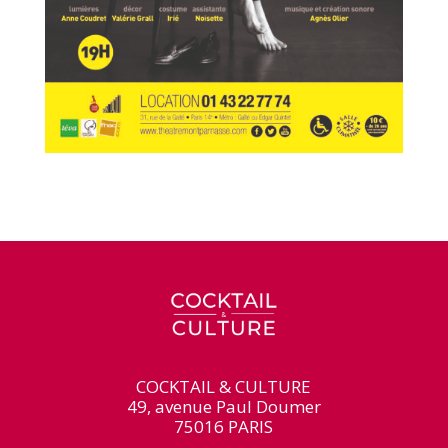
COCKTAIL & CULTURE
49, avenue Paul Doumer
75016 PARIS