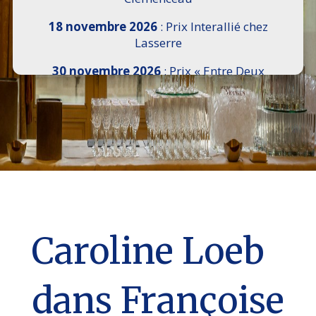
18 novembre 2026
: Prix Interallié chez
Lasserre
30 novembre 2026
: Prix « Entre Deux
Rives » I Scemi Astutti au Sénat
7 décembre 2026 :
16e Salon de l’Histoire de
18h30 à 21h, remise du Prix du Guesclin,
Cercle National des Armées 8 place Saint-
Augustin Paris 8e
9 décembre 2026
: Prix Georges Bizet du
Livre d’Opéra et de Danse à l’Hôtel de
Pomereu
Caroline Loeb
dans Françoise