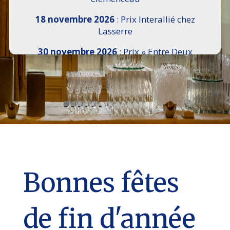
18 novembre 2026
: Prix Interallié chez
Lasserre
30 novembre 2026
: Prix « Entre Deux
Rives » I Scemi Astutti au Sénat
7 décembre 2026 :
16e Salon de l’Histoire de
18h30 à 21h, remise du Prix du Guesclin,
Cercle National des Armées 8 place Saint-
Augustin Paris 8e
9 décembre 2026
: Prix Georges Bizet du
Livre d’Opéra et de Danse à l’Hôtel de
Pomereu
Bonnes fêtes
de fin d'année