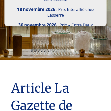
18 novembre 2026
: Prix Interallié chez
Lasserre
30 novembre 2026
: Prix « Entre Deux
Rives » I Scemi Astutti au Sénat
7 décembre 2026 :
16e Salon de l’Histoire de
18h30 à 21h, remise du Prix du Guesclin,
Cercle National des Armées 8 place Saint-
Augustin Paris 8e
9 décembre 2026
: Prix Georges Bizet du
Livre d’Opéra et de Danse à l’Hôtel de
Pomereu
Article La
Gazette de