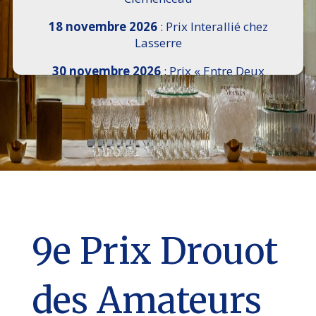
18 novembre 2026
: Prix Interallié chez
Lasserre
30 novembre 2026
: Prix « Entre Deux
Rives » I Scemi Astutti au Sénat
7 décembre 2026 :
16e Salon de l’Histoire de
18h30 à 21h, remise du Prix du Guesclin,
Cercle National des Armées 8 place Saint-
Augustin Paris 8e
9 décembre 2026
: Prix Georges Bizet du
Livre d’Opéra et de Danse à l’Hôtel de
Pomereu
9e Prix Drouot
des Amateurs