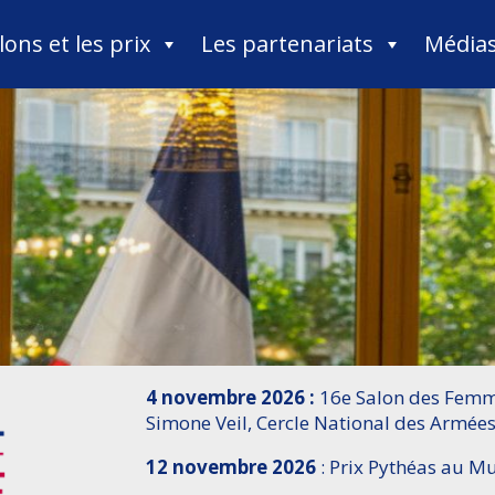
lons et les prix
Les partenariats
Média
4 novembre 2026 :
16e Salon des Femme
Simone Veil, Cercle National des Armées
12 novembre 2026
: Prix Pythéas au 