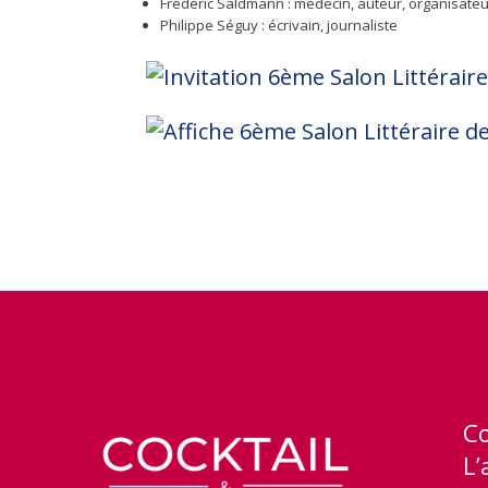
Frédéric Saldmann : médecin, auteur, organisateu
Philippe Séguy : écrivain, journaliste
C
L’