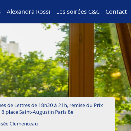
s
Alexandra Rossi
Les soirées C&C
Contact
s de Lettres de 18h30 à 21h, remise du Prix
 8 place Saint-Augustin Paris 8e
Musée Clemenceau