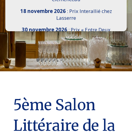
18 novembre 2026
: Prix Interallié chez
Lasserre
30 novembre 2026
: Prix « Entre Deux
Rives » I Scemi Astutti au Sénat
7 décembre 2026 :
16e Salon de l’Histoire de
18h30 à 21h, remise du Prix du Guesclin,
Cercle National des Armées 8 place Saint-
Augustin Paris 8e
9 décembre 2026
: Prix Georges Bizet du
Livre d’Opéra et de Danse à l’Hôtel de
Pomereu
5ème Salon
Littéraire de la