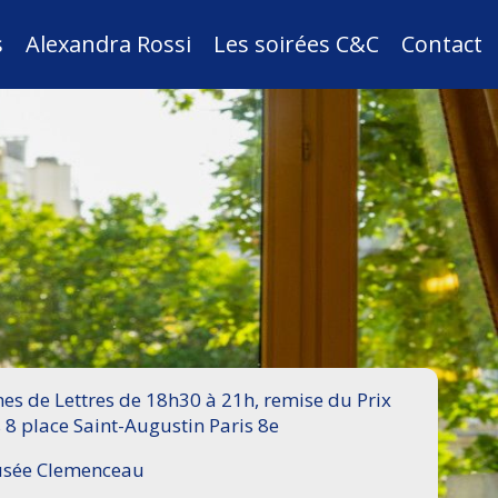
s
Alexandra Rossi
Les soirées C&C
Contact
s de Lettres de 18h30 à 21h, remise du Prix
 8 place Saint-Augustin Paris 8e
Musée Clemenceau