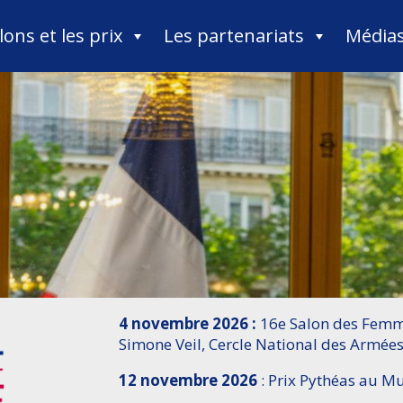
lons et les prix
Les partenariats
Média
4 novembre 2026 :
16e Salon des Femme
Simone Veil, Cercle National des Armées
12 novembre 2026
: Prix Pythéas au 