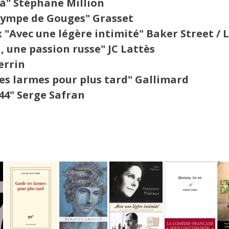
là" Stéphane Million
Olympe de Gouges" Grasset
 "Avec une légère intimité" Baker Street / 
 une passion russe" JC Lattès
errin
tes larmes pour plus tard" Gallimard
-44" Serge Safran