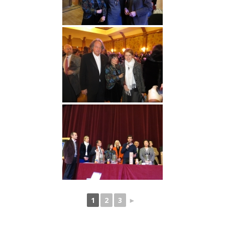
1
2
3
►