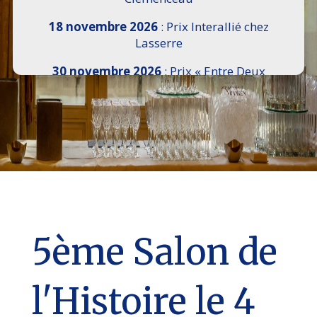
18 novembre 2026
: Prix Interallié chez
Lasserre
30 novembre 2026
: Prix « Entre Deux
Rives » I Scemi Astutti au Sénat
7 décembre 2026 :
16e Salon de l’Histoire de
18h30 à 21h, remise du Prix du Guesclin,
Cercle National des Armées 8 place Saint-
Augustin Paris 8e
9 décembre 2026
: Prix Georges Bizet du
Livre d’Opéra et de Danse à l’Hôtel de
Pomereu
5ème Salon de
l'Histoire le 4