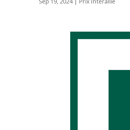
Sep 19, 2024
|
Prix Interallié