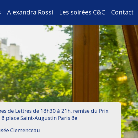
s
Alexandra Rossi
Les soirées C&C
Contact
s de Lettres de 18h30 à 21h, remise du Prix
 8 place Saint-Augustin Paris 8e
Musée Clemenceau