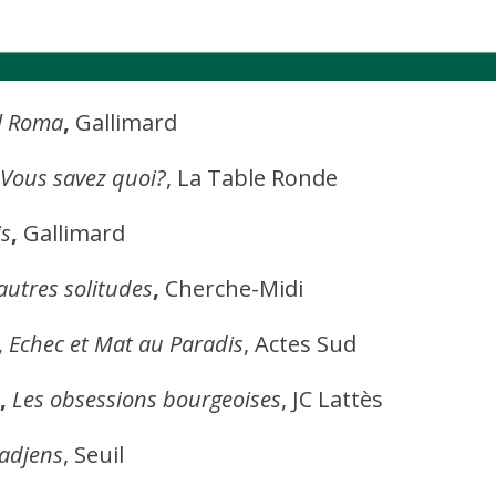
l Roma
,
Gallimard
Vous savez quoi?
, La Table Ronde
is
,
Gallimard
autres solitudes
,
Cherche-Midi
,
Echec et Mat au Paradis
, Actes Sud
,
Les obsessions bourgeoises
, JC Lattès
adjens
, Seuil