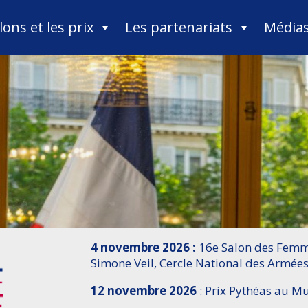
lons et les prix
Les partenariats
Média
4 novembre 2026 :
16e Salon des Femme
Simone Veil, Cercle National des Armées
12 novembre 2026
: Prix Pythéas au 