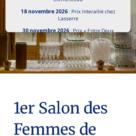
18 novembre 2026
: Prix Interallié chez
Lasserre
30 novembre 2026
: Prix « Entre Deux
Rives » I Scemi Astutti au Sénat
7 décembre 2026 :
16e Salon de l’Histoire de
18h30 à 21h, remise du Prix du Guesclin,
Cercle National des Armées 8 place Saint-
Augustin Paris 8e
9 décembre 2026
: Prix Georges Bizet du
Livre d’Opéra et de Danse à l’Hôtel de
Pomereu
1er Salon des
Femmes de