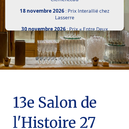
18 novembre 2026
: Prix Interallié chez
Lasserre
30 novembre 2026
: Prix « Entre Deux
Rives » I Scemi Astutti au Sénat
7 décembre 2026 :
16e Salon de l’Histoire de
18h30 à 21h, remise du Prix du Guesclin,
Cercle National des Armées 8 place Saint-
Augustin Paris 8e
9 décembre 2026
: Prix Georges Bizet du
Livre d’Opéra et de Danse à l’Hôtel de
Pomereu
13e Salon de
l'Histoire 27