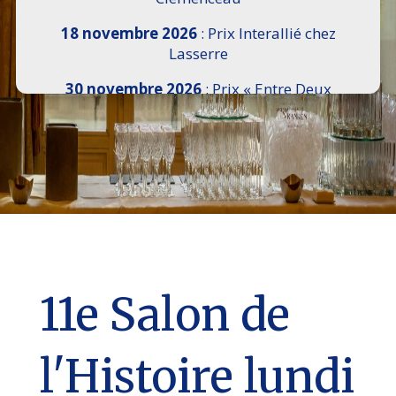
18 novembre 2026
: Prix Interallié chez
Lasserre
30 novembre 2026
: Prix « Entre Deux
Rives » I Scemi Astutti au Sénat
7 décembre 2026 :
16e Salon de l’Histoire de
18h30 à 21h, remise du Prix du Guesclin,
Cercle National des Armées 8 place Saint-
Augustin Paris 8e
9 décembre 2026
: Prix Georges Bizet du
Livre d’Opéra et de Danse à l’Hôtel de
Pomereu
11e Salon de
l'Histoire lundi