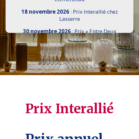
18 novembre 2026
: Prix Interallié chez
Lasserre
30 novembre 2026
: Prix « Entre Deux
Rives » I Scemi Astutti au Sénat
7 décembre 2026 :
16e Salon de l’Histoire de
18h30 à 21h, remise du Prix du Guesclin,
Cercle National des Armées 8 place Saint-
Augustin Paris 8e
9 décembre 2026
: Prix Georges Bizet du
Livre d’Opéra et de Danse à l’Hôtel de
Pomereu
Prix Interallié