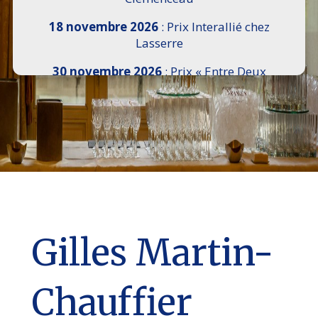
18 novembre 2026
: Prix Interallié chez
Lasserre
30 novembre 2026
: Prix « Entre Deux
Rives » I Scemi Astutti au Sénat
7 décembre 2026 :
16e Salon de l’Histoire de
18h30 à 21h, remise du Prix du Guesclin,
Cercle National des Armées 8 place Saint-
Augustin Paris 8e
9 décembre 2026
: Prix Georges Bizet du
Livre d’Opéra et de Danse à l’Hôtel de
Pomereu
Gilles Martin-
Chauffier