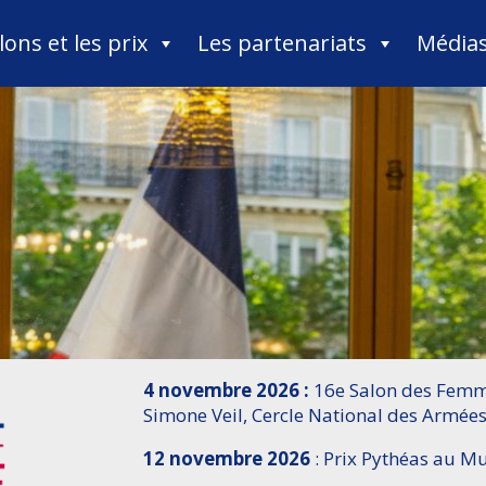
lons et les prix
Les partenariats
Média
4 novembre 2026 :
16e Salon des Femme
Simone Veil, Cercle National des Armées
12 novembre 2026
: Prix Pythéas au 