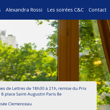
s
Alexandra Rossi
Les soirées C&C
Contact
s de Lettres de 18h30 à 21h, remise du Prix
 8 place Saint-Augustin Paris 8e
Musée Clemenceau