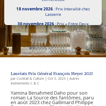
18 novembre 2026
: Prix Interallié chez
Lasserre
30 novembre 2026
: Prix « Entre Deux
Rives » I Scemi Astutti au Sénat
7 décembre 2026 :
16e Salon de l’Histoire de
18h30 à 21h, remise du Prix du Guesclin,
Cercle National des Armées 8 place Saint-
Augustin Paris 8e
9 décembre 2026
: Prix Georges Bizet du
Livre d’Opéra et de Danse à l’Hôtel de
Lauréats Prix Général François Meyer 2023
Pomereu
par
Cocktail & Culture
|
Oct 5, 2023
|
Autres
événements C & C
Yamina Benahmed Daho pour son
roman La Source des fantômes, paru
en août 2023 chez Gallimard Philippe