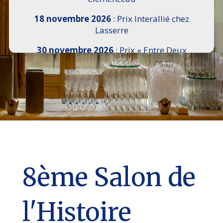
18 novembre 2026
: Prix Interallié chez
Lasserre
30 novembre 2026
: Prix « Entre Deux
Rives » I Scemi Astutti au Sénat
7 décembre 2026 :
16e Salon de l’Histoire de
18h30 à 21h, remise du Prix du Guesclin,
Cercle National des Armées 8 place Saint-
Augustin Paris 8e
9 décembre 2026
: Prix Georges Bizet du
Livre d’Opéra et de Danse à l’Hôtel de
Pomereu
8ème Salon de
l'Histoire