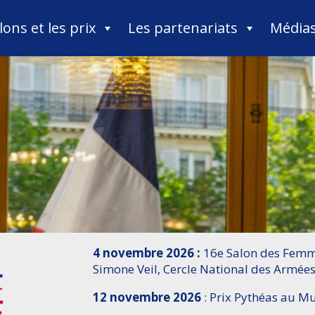
lons et les prix
Les partenariats
Média
4 novembre 2026 :
16e Salon des Femme
Simone Veil, Cercle National des Armées
12 novembre 2026
: Prix Pythéas au 