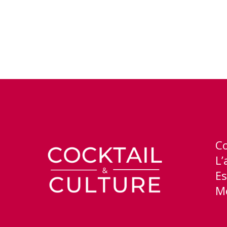
C
L’
Es
Me