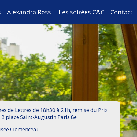
s
Alexandra Rossi
Les soirées C&C
Contact
s de Lettres de 18h30 à 21h, remise du Prix
 8 place Saint-Augustin Paris 8e
Musée Clemenceau