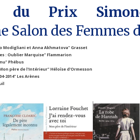
es du Prix Simon
deo Modigliani et Anna Akhmatova" Grasset
s : Oublier Marquise" Flammarion
nnu" Phébus
: Mon père de l'Intérieur" Héloïse d'Ormesson
04-2014" Les Arènes
uil