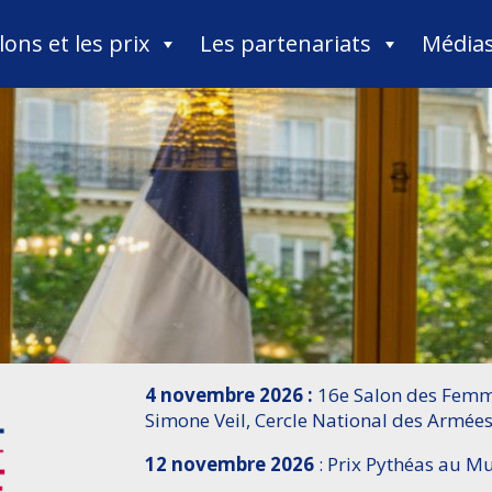
lons et les prix
Les partenariats
Média
4 novembre 2026 :
16e Salon des Femme
Simone Veil, Cercle National des Armées
12 novembre 2026
: Prix Pythéas au 