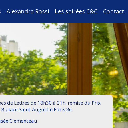
s
Alexandra Rossi
Les soirées C&C
Contact
s de Lettres de 18h30 à 21h, remise du Prix
 8 place Saint-Augustin Paris 8e
Musée Clemenceau