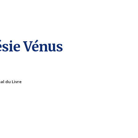
ésie Vénus
al du Livre